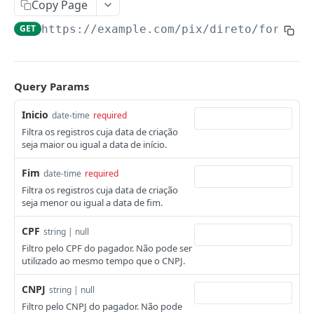
TOKEN
código de barras ou pela linha digitável
Copy Page
Obter assinatura
GET
Consultar o status da solicitação de
GET
https://example.com
/pix/direto/forinte
Token
GET
Cadastrar certificado
POST
pagamento
Access Token/RefreshToken
POST
Excluir assinatura
DEL
API COBRANÇA
Query Params
Boletos
Inicio
date-time
required
Emitir e registro do boleto na CIP.
POST
Filtra os registros cuja data de criação
API EMISSÃO DE BOLETO COM FAIXAS DE
Realizar a busca de boletos gerados a partir de
seja maior ou igual a data de início.
GET
DESCONTO
uma série de filtros.
Fim
date-time
required
Emissão de boleto
Obter detalhe do boleto pelo código de
GET
Filtra os registros cuja data de criação
identificação.
Emissão de boleto com faixas de desconto
seja menor ou igual a data de fim.
POST
API BOLETO HÍBRIDO
Obter detalhe do boleto pelo campo nosso
GET
CPF
string | null
numero
Filtro pelo CPF do pagador. Não pode ser
BoletosHibridos
utilizado ao mesmo tempo que o CNPJ.
Obter boleto imprimível pelo código de
GET
Emissão de boleto híbrido
POST
identificação.
CNPJ
API BOLETO HÍBRIDO - WEBHOOK
string | null
Listagem de boletos híbridos
GET
Filtro pelo CNPJ do pagador. Não pode
Obter boleto imprimível pelo campo nosso
GET