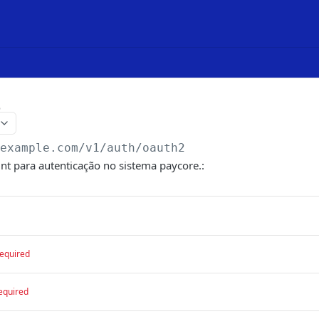
o
/example.com
/v1/auth/oauth2
int para autenticação no sistema paycore.:
equired
equired