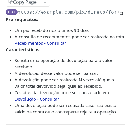
TOKEN
código de barras ou pela linha digitável
Copy Page
Obter assinatura
GET
Consultar o status da solicitação de
PUT
https://example.com
/pix/direto/forinte
Token
GET
Cadastrar certificado
POST
pagamento
Pré-requisitos:
Access Token/RefreshToken
POST
Excluir assinatura
DEL
API COBRANÇA
Um pix recebido nos ultimos 90 dias.
A consulta de recebimentos pode ser realizada na rota
Boletos
Recebimentos - Consultar
Emitir e registro do boleto na CIP.
Características:
POST
API EMISSÃO DE BOLETO COM FAIXAS DE
Realizar a busca de boletos gerados a partir de
Solicita uma operação de devolução para o valor
GET
DESCONTO
uma série de filtros.
recebido.
A devolução desse valor pode ser parcial.
Emissão de boleto
Obter detalhe do boleto pelo código de
GET
A devolução pode ser realizada N vezes até que o
identificação.
Emissão de boleto com faixas de desconto
POST
valor total devolvido seja igual ao recebido.
O status da devolução pode ser consultado em
API BOLETO HÍBRIDO
Obter detalhe do boleto pelo campo nosso
GET
Devolução - Consultar
numero
BoletosHibridos
Uma devolução pode ser recusada caso não exista
Obter boleto imprimível pelo código de
saldo na conta ou o contraparte rejeita a operação.
GET
Emissão de boleto híbrido
POST
identificação.
API BOLETO HÍBRIDO - WEBHOOK
Listagem de boletos híbridos
GET
Obter boleto imprimível pelo campo nosso
GET