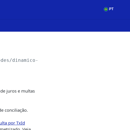
PT
odes/dinamico-vencimento/
{txId}
de juros e multas
e conciliação.
ulta por TxId
metrizado. Veja