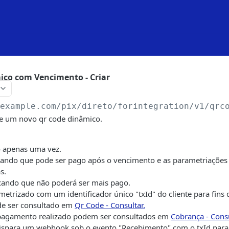
ico com Vencimento - Criar
/example.com
/pix/direto/forintegration/v1/qrc
 de um novo qr code dinâmico.
 apenas uma vez.
icando que pode ser pago após o vencimento e as parametriações 
s.
ficando que não poderá ser mais pago.
etrizado com um identificador único "txId" do cliente para fins d
de ser consultado em
Qr Code - Consultar.
pagamento realizado podem ser consultados em
Cobrança - Cons
ispara um webhook sob o evento "Recebimento" com o txId para