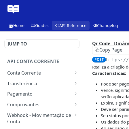
Home
Guides
API Reference
Changelog
Qr Code - Dinâm
JUMP TO
Copy Page
POST
https:/
API CONTA CORRENTE
Realiza a criação
Conta Corrente
Caracteristicas:
Obter o saldo da conta
GET
Transferência
Pode ser pago
Vence, signif
Obtém o extrato analítico
Efetuar transferência
POST
GET
Pagamento
serão aplicada
para qualquer
Obtém o extrato sintético
Efetuar pagamento de
Expira, signi
POST
GET
titularidade sem cadastro
Comprovantes
título de
Deve ser parâm
do favorecido
Obter o extrato da conta
Consultar comprovantes
GET
GET
cobrança/arrecadação
Webhook - Movimentação de
Seu status po
(Legado)
Consultar os dados da
pelo código de barras ou
Conta
Os dados do 
GET
Gerar comprovante em
GET
transferência realizada
pela linha digitável
Ao ser pago d