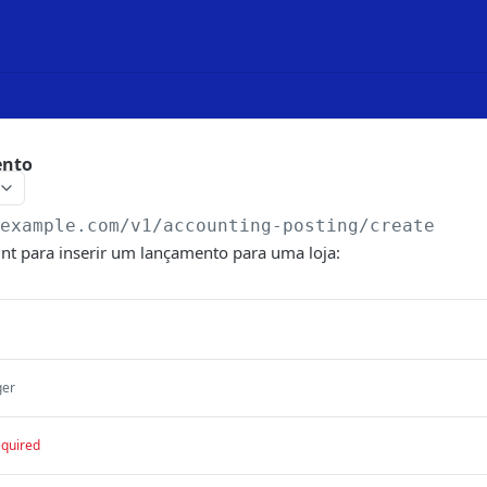
ento
/example.com
/v1/accounting-posting/create
int para inserir um lançamento para uma loja:
ger
equired