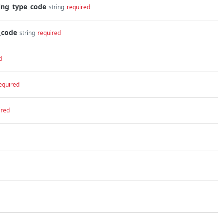
ing_type_code
string
required
_code
string
required
d
equired
ired