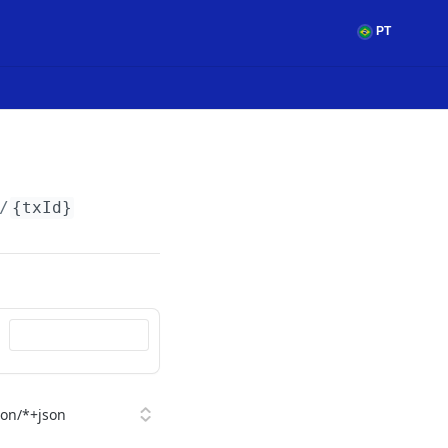
PT
/
{txId}