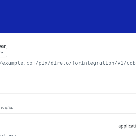
sar
/example.com
/pix/direto/forintegration/v1/cob
d
ansação.
 cobrança.