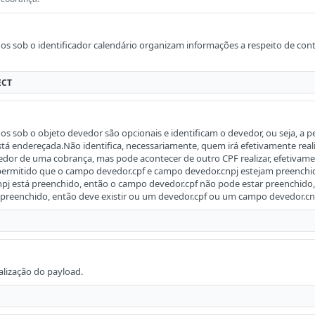
s sob o identificador calendário organizam informações a respeito de con
ECT
 sob o objeto devedor são opcionais e identificam o devedor, ou seja, a pe
tá endereçada.Não identifica, necessariamente, quem irá efetivamente rea
edor de uma cobrança, mas pode acontecer de outro CPF realizar, efetiva
ermitido que o campo devedor.cpf e campo devedor.cnpj estejam preench
pj está preenchido, então o campo devedor.cpf não pode estar preenchido,
preenchido, então deve existir ou um devedor.cpf ou um campo devedor.cn
calização do payload.