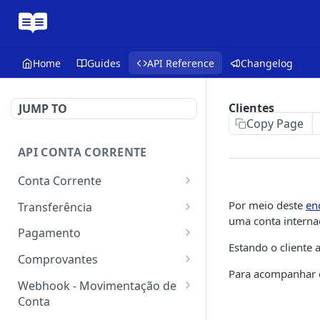
Home
Guides
API Reference
Changelog
Clientes
JUMP TO
Copy Page
API CONTA CORRENTE
Conta Corrente
Obter o saldo da conta
GET
Por meio deste
en
Transferência
uma conta interna
Obtém o extrato analítico
Efetuar transferência
POST
GET
Pagamento
para qualquer
Estando o cliente 
Obtém o extrato sintético
Efetuar pagamento de
POST
GET
titularidade sem cadastro
Comprovantes
título de
Para acompanhar o
do favorecido
Obter o extrato da conta
Consultar comprovantes
GET
GET
cobrança/arrecadação
Webhook - Movimentação de
(Legado)
Consultar os dados da
pelo código de barras ou
Conta
GET
Gerar comprovante em
GET
transferência realizada
pela linha digitável