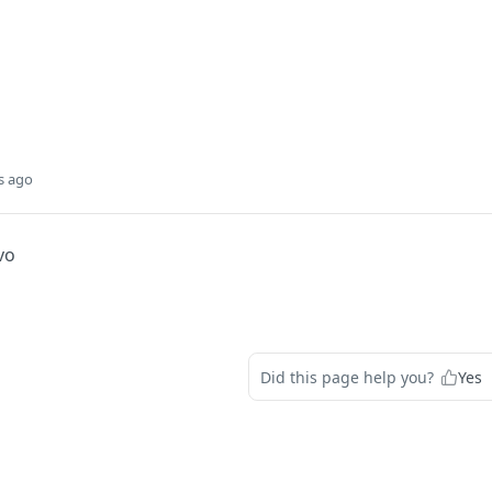
s ago
vo
Did this page help you?
Yes