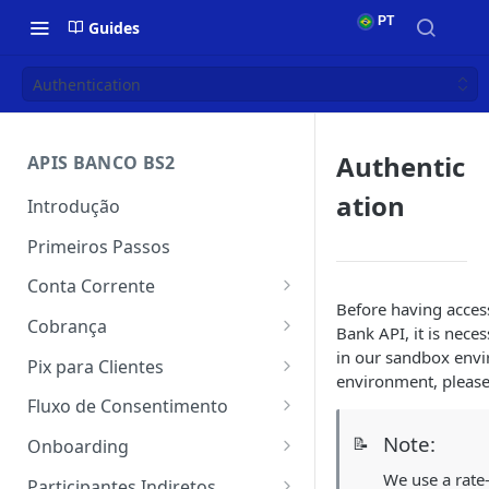
PT
Guides
Authentication
Authentic
APIS BANCO BS2
ation
Introdução
Primeiros Passos
Conta Corrente
Before having acces
Autenticação
Cobrança
Bank API, it is nece
Conta Corrente
Autenticação
in our sandbox envi
Pix para Clientes
environment, please
Transferência
Webhook do Cobrança
Autenticação
Fluxo de Consentimento
Pagamentos
Emissão e registro do boleto
Webhook do Pix
Primeiros Passos
Note:
📝
Onboarding
na CIP
Como exportar DNS
Comprovantes
Chaves Pix
Consentimento
Autenticação
We use a rate-
Participantes Indiretos