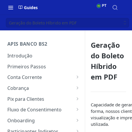
PT
Guides
Geração do Boleto Híbrido em PDF
Geração
APIS BANCO BS2
do Boleto
Introdução
Híbrido
Primeiros Passos
em PDF
Conta Corrente
Autenticação
Cobrança
Conta Corrente
Autenticação
Pix para Clientes
Capacidade de gerar
Transferência
Webhook do Cobrança
Autenticação
Fluxo de Consentimento
forma, nossos clie
visualização e impr
Pagamentos
Emissão e registro do boleto
Webhook do Pix
Primeiros Passos
Onboarding
utilizada.
na CIP
Como exportar DNS
Comprovantes
Chaves Pix
Consentimento
Autenticação
Participantes Indiretos