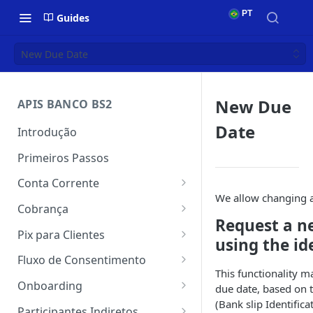
PT
Guides
New Due Date
New Due
APIS BANCO BS2
Date
Introdução
Primeiros Passos
Conta Corrente
We allow changing a
Autenticação
Cobrança
Request a n
Conta Corrente
Autenticação
Pix para Clientes
using the id
Transferência
Webhook do Cobrança
Autenticação
Fluxo de Consentimento
This functionality m
Pagamentos
Emissão e registro do boleto
Webhook do Pix
Primeiros Passos
Onboarding
due date, based on t
na CIP
Como exportar DNS
(Bank slip Identific
Comprovantes
Chaves Pix
Consentimento
Autenticação
Participantes Indiretos