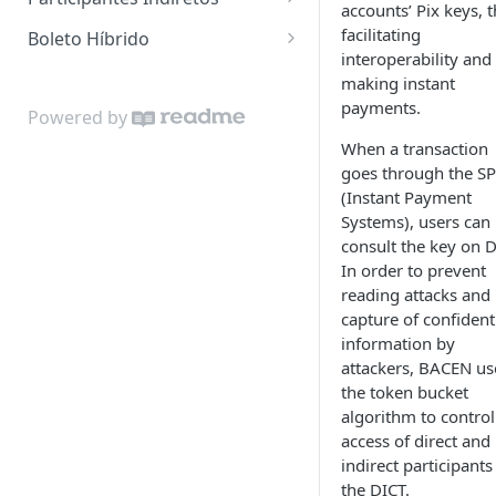
accounts’ Pix keys, 
Consulta de Boletos
Webhook de Movimentações
Balde de Fichas
Cadastro de cliente
Autenticação
facilitating
Boleto Híbrido
Boleto Imprimível
interoperability and
Dúvidas Frequentes
Cobrança
Consulta a status do cliente
Fluxo de liquidações
Autenticação
making instant
Novo Vencimento
payments.
Pagamento
Upload de Arquivos
Fluxo de envio de Pix
Webhook do Boleto Híbrido
Powered by
Procedimento para baixa de
Confirmação de pagamento
When a transaction
Recebimento
Dúvidas frequentes
Fluxo de recebimento de Pix
Emissão de Boleto Híbrido
Boleto
goes through the SP
QR Code
Fluxo de envio de Devolução
Consulta de Boleto Híbrido
(Instant Payment
Faixa de Desconto
Systems), users can
Devolução
Fluxo de recebimento de
Cancelamento
Dúvidas frequentes
consult the key on D
Restituição
In order to prevent
Restituição
Geração do Boleto Híbrido em
reading attacks and
Webhooks para participantes
PDF
Comprovantes de Pagamento
capture of confident
indiretos
e Devolução
Tabela
information by
Geração de QR CODEs
attackers, BACEN us
Dúvidas frequentes
the token bucket
DICT - Diretório de
algorithm to control
Tabelas
Identificadores de contas
access of direct and
transacionais
indirect participants
Políticas de limitação de
the DICT.
Conta Lastro