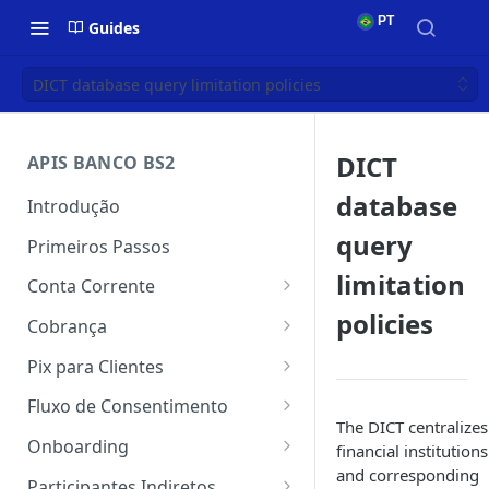
PT
Guides
DICT database query limitation policies
DICT
APIS BANCO BS2
database
Introdução
query
Primeiros Passos
limitation
Conta Corrente
policies
Autenticação
Cobrança
Conta Corrente
Autenticação
Pix para Clientes
Transferência
Webhook do Cobrança
Autenticação
Fluxo de Consentimento
The DICT centralizes
Pagamentos
Emissão e registro do boleto
Webhook do Pix
Primeiros Passos
Onboarding
financial institutions
na CIP
Como exportar DNS
and corresponding
Comprovantes
Chaves Pix
Consentimento
Autenticação
Participantes Indiretos